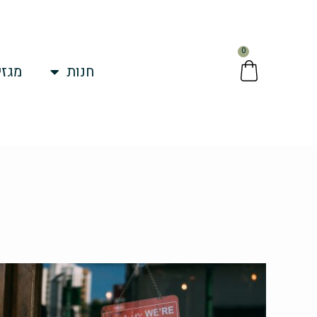
ילוג
תוכן
0
עגלת
חנות
מגזי
קניות