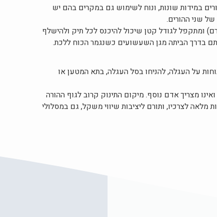
רים במידות שונות, ונוח לשימוש גם במקרים בהם יש
של שני ההורים.
ו קל משקל (כ 600 גרם) ומתקפל לגודל קטן שיכול להיכנס לכל תיק ולהישלף
סתם בדרך הביתה מגן השעשועים כשנגמר הכוח ללכת.
וחות על העגלה, להניחו בסל העגלה, בתא המטען או
ינו מצריך אדם נוסף. מיקום התינוק קרוב לגוף ההורה
מלאה לצרכיו, ותורם ליציבות שיווי משקל, גם במסלולי