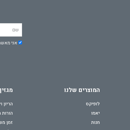
שם
אישור
אני מאשר
המוצרים שלנו
מגזין
לופיקס
הריון ו
יאמו
הורות 
חנות
זמן מש