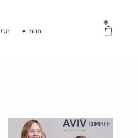
ילוג
תוכן
0
עגלת
חנות
מגזי
קניות