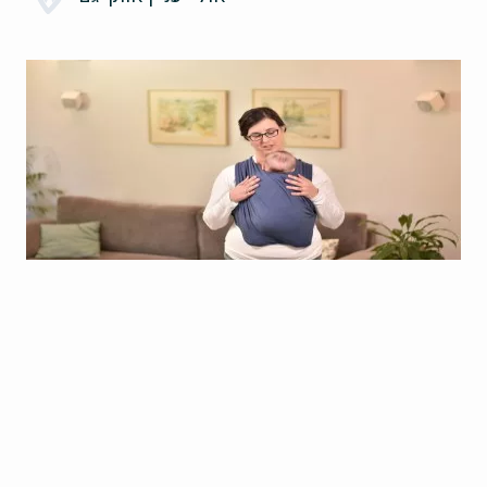
מנשא לופיקס מדריך נשיאה- תנוחת בטן
לבטן ברגלי צפרדע
כאן תמצאו הסבר מפורט צעד אחר צעד וסרטון הדרכה ונשיאה
בלופיקס במנח בטן לבטן עם רגלי צפרדע
המשיכו לקרוא ›