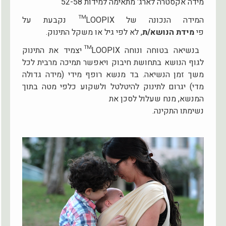
מידה אקסטרה לארג' מתאימה למידות 52-58
המידה הנכונה של LOOPIX™ נקבעת על
פי
מידת הנושא/ת
, לא לפי גיל או משקל התינוק.
בנשיאה בטוחה ונוחה LOOPIX™ יצמיד את התינוק
לגוף הנושא בתחושת חיבוק ויאפשר תמיכה מרבית לכל
משך זמן הנשיאה. בד מנשא רופף מידי (מידה גדולה
מדי) יגרום לתינוק להיטלטל ולשקוע כלפי מטה בתוך
המנשא, מנח שעלול לסכן את
נשימתו התקינה.