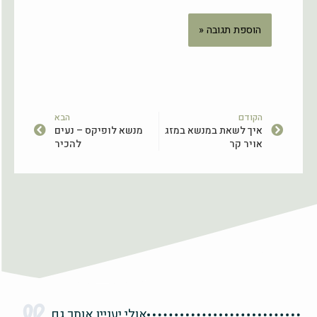
ק
ה
הקודם
הבא
איך לשאת במנשא במזג
מנשא לופיקס – נעים
ו
ב
אויר קר
להכיר
ד
א
ם
אולי יעניין אותך גם