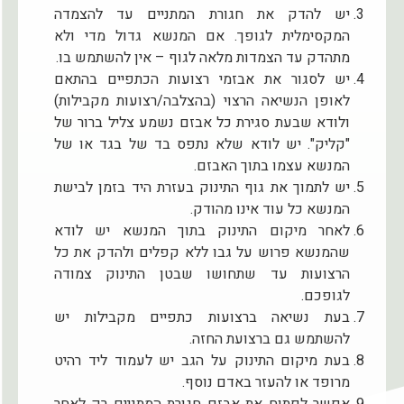
יש להדק את חגורת המתניים עד להצמדה
המקסימלית לגופך. אם המנשא גדול מדי ולא
מתהדק עד הצמדות מלאה לגוף – אין להשתמש בו.
יש לסגור את אבזמי רצועות הכתפיים בהתאם
לאופן הנשיאה הרצוי (בהצלבה/רצועות מקבילות)
ולודא שבעת סגירת כל אבזם נשמע צליל ברור של
"קליק". יש לודא שלא נתפס בד של בגד או של
המנשא עצמו בתוך האבזם.
יש לתמוך את גוף התינוק בעזרת היד בזמן לבישת
המנשא כל עוד אינו מהודק.
לאחר מיקום התינוק בתוך המנשא יש לודא
שהמנשא פרוש על גבו ללא קפלים ולהדק את כל
הרצועות עד שתחושו שבטן התינוק צמודה
לגופכם.
בעת נשיאה ברצועות כתפיים מקבילות יש
להשתמש גם ברצועת החזה.
בעת מיקום התינוק על הגב יש לעמוד ליד רהיט
מרופד או להעזר באדם נוסף.
אפשר לפתוח את אבזם חגורת המתניים רק לאחר