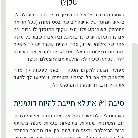
שכן?)
כשאת חושבת על צילומי היריון, סביר להניח שעולה לך
בראש תמונה של אישה לבושה בסט תחרה (ככל הנראה
מינימלי), כשברקע וילון חצי שקוף מתנפנף לו ברוח. בין
אם זו התמונה שיש לך בראש, ובין אם חשבת על סגנון
אחר של צילומי היריון, סביר להניח שכבר יש לך ציפיות
מסוימות מצילומים כאלו. אם הגעת לקרוא את השורות
הללו, כנראה שעוד לא החלטת אם להצטלם, וכיצד.
מעולה, הגעת למקום הנכון – באנו לעשות לך סדר,
ולהעניק לך את כל המידע והטיפים, שיסייעו לך לתעד
את ההיריון בדרך שנעימה ומתאימה לך.
סיבה #1 את לא חייבת להיות דוגמנית
כשמתחילים לחפש בגוגל או באינסטגרם צילומי היריון,
רוב התמונות שעולות בתוצאות בעלות מכנה משותף
ברור: המצולמת נראית מושלמת. בין אם מדובר בבחירה
של דוגמנית מעולה או פוטושופ מהוקצע, אי אפשר