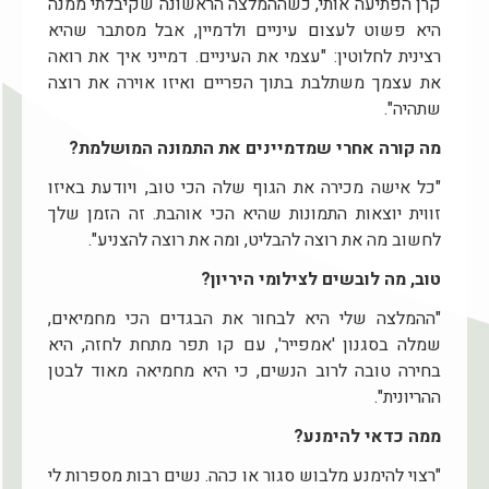
קרן הפתיעה אותי, כשההמלצה הראשונה שקיבלתי ממנה
היא פשוט לעצום עיניים ולדמיין, אבל מסתבר שהיא
רצינית לחלוטין: "עצמי את העיניים. דמייני איך את רואה
את עצמך משתלבת בתוך הפריים ואיזו אוירה את רוצה
שתהיה".
מה קורה אחרי שמדמיינים את התמונה המושלמת?
"כל אישה מכירה את הגוף שלה הכי טוב, ויודעת באיזו
זווית יוצאות התמונות שהיא הכי אוהבת. זה הזמן שלך
לחשוב מה את רוצה להבליט, ומה את רוצה להצניע".
טוב, מה לובשים לצילומי היריון?
"ההמלצה שלי היא לבחור את הבגדים הכי מחמיאים,
שמלה בסגנון 'אמפייר', עם קו תפר מתחת לחזה, היא
בחירה טובה לרוב הנשים, כי היא מחמיאה מאוד לבטן
ההריונית".
ממה כדאי להימנע?
"רצוי להימנע מלבוש סגור או כהה. נשים רבות מספרות לי