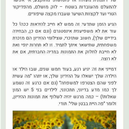
להתעלם מהעובדות בשטח – לוק מושלם, מהפדיקור
הטרי ועד לקצוות השיער שעברו מקצה שיפורים.
הגיע הזמן שתדעי: זה ממש לא חייב להיראות ככה! כל
עוד את לא משפיענית אינסטגרם (וגם אם כן, הבחירה
בידיים שלך), חשוב שתזכרי, שצילומי ההיריון הם מזכרת
משפחתית, שתישאר איתך לתמיד. זו לא תחרות יופי ואת
לא חייבת לחלוק את התמונות במדיה החברתית, אם את
לא רוצה.
דמייני את זה: יגיע רגע, בעוד חמש שנים, שבו הילד או
הילדה שלך ישאלו על ההיריון שלך, או יתהו "מה עשית
לפני שהם הצטרפו למשפחה" (גם אם כרגע זה נשמע
לך כמו מדע בדיוני, תתכונני, לילדים בני 5 יש המון
שאלות!) – כמה מרגש יהיה לשלוף את תמונות ההיריון,
ולומר "פה היית בבטן שלי". תודי.