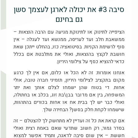
סיבה #3 את יכולה לארגן לעצמך סשן
גם בחינם
הציפייה לתינוק או לתינוקת מגיעה עם הרבה הוצאות –
ממשאבת חלב ועד לעריסה, ממנשא ועד לעגלה – אין
סוף לרשימת הקניות. בסיטואציה כזו, בהחלט ייתכן שאת
חושבת לקצץ בהוצאות, ואולי את מתלבטת אם בכלל
כדאי להוציא כסף על צילומי היריון.
אנחנו אומרות: זה לא הכל או כלום, אם אין לך כרגע
מקום בתקציב לצילומי היריון, תזמיני חברה טובה, אולי
אחות. די בטוח שהן ישמחו לצלם אותך ואת יתר
המשפחה, בין אם מדובר בבן\בת זוג, בכלב או בחתולה,
ואולי כבר יש לך בבית אח או אחות בכורים בהתהוות,
שישמחו לקחת חלק בסשן? הבחירה שלך.
אם קראת את כל זה ועדיין לא מתחשק לך להצטלם – זה
בסדר גמור, רק חשוב שתדעי שאם באמת רצית ואולי
חששת – אין שום סיבה לדאגה, ותמיד אפשר למצוא