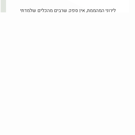
לירוני המהממת, אין ספק שרבים מהכלים שלמדתי
אצלך עזרו ועוזרים לעבור תקופות קשות.
את מעוררת השראה.
ומיכל, תודה שבחרת להשמיע את הקול האופטימי
של לירון.
תגובה
כתיבת תגובה
האימייל לא יוצג באתר.
שדות החובה מסומנים
*
להקליד
כאן...