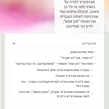
אברמוביץ למדה על
בשרה למה זה כל כך
חשוב, וקיבלה טיפים ממי
שהכניסה לשפה העברית
את המונח "זמן אמא",
לירון גור שטייגמן.
תוכן עניינים
משל מסיכת החמצן
"זה נחמד, אבל לא בשבילי"
האמא של "זמן אמא" חושפת – "כשאת במיטבך, כל הבית במיטבו"
העובדה שאת מאמנת הכינה אותך לאימהות?
איך מצאת את הדרך החוצה?
קשה לדמיין אמא צעירה לשניים מקבלת כזו בשורה – איך
התמודדת?
אז כשאמהות אומרות לך שאצלן, "המצב מאתגר", את יכולה
לספר שאתגרים לא זרים לך