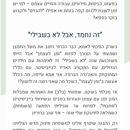
בפעוט, כביסות, סידורים, עבודה והחיים עצמם – למי יש
זמן לשבת ללגום קפה בנחת או אפילו "להגזים" ולקבוע
בוקר בספא?
"זה נחמד, אבל לא בשבילי"
כשרק הפכתי לאמא, כבר הכרתי היטב את משל החמצן
ושמעתי על הצורך לפנות "זמן לעצמך" אבל הייתי
משוכנעת שזה "לא בשבילי". זה לאימהות עם הילדים
הגדולים, עם התקציב האדיר לבייביסיטר, עם הלו"ז
המתוקתק והאג'נדה הברורה. אני אמא עייפה, מה בכלל
אעשה ב"זמן לעצמי", כשכל מה שאני רוצה זה לישון?!
אז סבלתי בשקט, שפטתי (בלב) את האמהות שמבלות
המון זמן עם עצמן ונעזרות בסבים ובשירותי בייביסיטינג
ו"סחבתי", לפחות עד שגיליתי הפתעה (משמחת),
כשמלאה לתינוקת שלי שנה – אני שוב בהיריון.
רק ההבנה שיצרף אלינו למשפחה תינוק חדש הצליחה