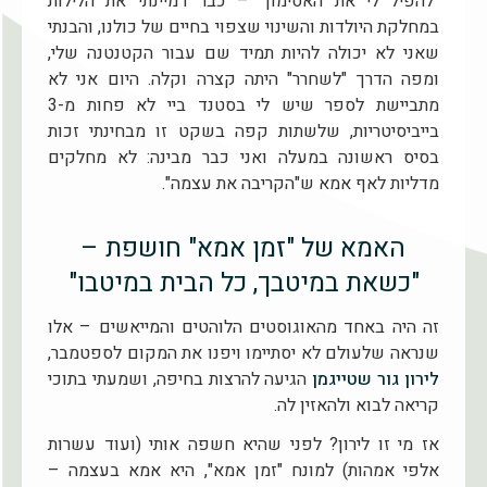
"להפיל לי את האסימון" – כבר דמיינתי את הלילות
במחלקת היולדות והשינוי שצפוי בחיים של כולנו, והבנתי
שאני לא יכולה להיות תמיד שם עבור הקטנטנה שלי,
ומפה הדרך "לשחרר" היתה קצרה וקלה. היום אני לא
מתביישת לספר שיש לי בסטנד ביי לא פחות מ-3
בייביסיטריות, שלשתות קפה בשקט זו מבחינתי זכות
בסיס ראשונה במעלה ואני כבר מבינה: לא מחלקים
מדליות לאף אמא ש"הקריבה את עצמה".
האמא של "זמן אמא" חושפת –
"כשאת במיטבך, כל הבית במיטבו"
זה היה באחד מהאוגוסטים הלוהטים והמייאשים – אלו
שנראה שלעולם לא יסתיימו ויפנו את המקום לספטמבר,
לירון גור שטייגמן
הגיעה להרצות בחיפה, ושמעתי בתוכי
קריאה לבוא ולהאזין לה.
אז מי זו לירון? לפני שהיא חשפה אותי (ועוד עשרות
אלפי אמהות) למונח "זמן אמא", היא אמא בעצמה –