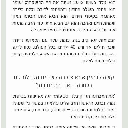
הוא נולד בשנת 2012 ושינה את חיי המשפחה; "עומר
הוא מתנה משלב ההריון וההמתנה ללידה וכלה בלידה
מאתגרת בקיסרי חירום. הוא הביא איתו הביתה המון
שמחת חיים ואהבה והוא גם הביא איתו עוד הרבה מתנות
אחרות". היא מספרת באופטימיות האופיינית לה.
המציאות היא כזו: בנה, עומר, נולד עם תסמונת נדירה,
שבה חולים אך ורק 40 ילדים בכל העולם, נכון לרגע
האבחנה שלו וחלק מהתסמונת הזו היא אפילפסיה קשה
ובלתי ניתנת לאיזון.
קשה לדמיין אמא צעירה לשניים מקבלת כזו
בשורה – איך התמודדת?
"את האבחנה הזו קיבלנו כשעומר היה מאושפז בטיפול
נמרץ וברגע הראשון חרב עלינו עולמינו. במשך כל שנותיו
היינו במלחמת הישרדות – תרופות, פרכוסים, אשפוזים,
מלחמות בירוקרטיות ועוד.
כשהבנתי שאין מי שילווה אותנו במסע הרגשי המטורף