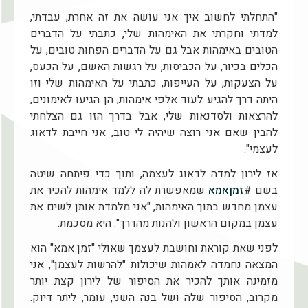
"התחלתי לחשוב איך אני עושה את זה אחרת, עבדתי,
למדתי וחקרתי את האימהות שלי, כתבתי על הדברים
הטובים באימהות אבל גם על הדברים הפחות טובים, על
הכלים בכיור, על הכביסות, על רגשות האשם, על הכעס,
על הצעקות, על העייפות, כתבתי על האימהות שלי וזו
היתה דרך להגיע לעוד אלפי אימהות, הן הגיעו לאימונים,
להרצאות ולסדנאות שלי, אבל בדרך הזו גם הצלחתי
להבין שאם אני רוצה שיהיה לי טוב, אני חייבת לדאוג
לעצמי".
אז לירון למדה לדאוג לעצמה, ותוך כדי פיתחה שיטה
בשם #
זמןאמא
שמאפשרת לה ללמד אימהות להכיר את
עצמן מחדש בתוך האימהות, "אני מלמדת אותן לשים את
עצמן במקום הראשון ולהנות מהדרך". היא מסכמת.
לפני שאת קוראת וחושבת לעצמך שאולי "זמן אמא" הוא
המצאה נחמדה לאמהות שיכולות "להרשות לעצמן", אני
מזמינה אותך להכיר את הסיפור של לירון קצת יותר
מקרוב, הסיפור שלה ושל בנה השני, עומר, ליתר דיוק.