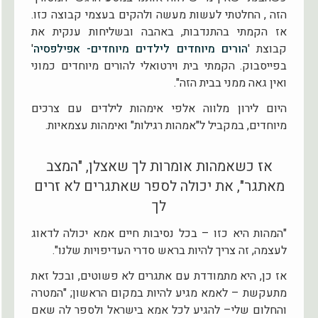
הזה , החלטתי לעשות מעשה ולהקים בעצמי קבוצה כזו.
אז הקמתי בהתנדבות, באהבה ובשליחות ענקית את
קבוצת '
הורים מיוחדים לילדים מיוחדים- אפילפסיה
'
בפייסבוק. הקמתי בית וירטואלי להורים מיוחדים כמוני
ואין גאה ממני בבית הזה".
היום לירון מלווה אלפי אימהות לילדים עם צרכים
מיוחדים, במקביל ל"אמהות רגילות" ואימהות עצמאיות.
אז כשאמהות אומרות לך שאצלן, "המצב
מאתגר", את יכולה לספר שאתגרים לא זרים
לך
"המהות היא כזו – בכל נסיבות חיים אמא יכולה לדאוג
לעצמה, זה צריך להיות בראש סדרי העדיפויות שלנו".
אז כן, היא מתמודדת עם אתגרים לא פשוטים, ובכל זאת
מתעקשת – לאמא מגיע להיות במקום הראשון; "המטרה
והחלום שלי– להגיע לכל אמא בישראל ולספר לה שאם