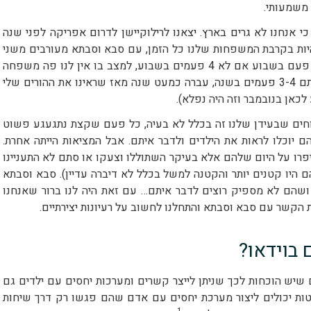
 משמעותי.
י אנחנו לא גרים בארץ. יצאנו לרילוקיישן לדרום אפריקה לפני שנה
מלהיות בקרבת המשפחות שלנו כל הזמן, עם סבא וסבתא מעורבים משני
הצדדים שרואים את שני הילדים שלנו לפחות פעם בשבוע אם לא 4 פעמים בשבוע, למצב בו אין לנו פה משפחה
בכלל. בעקבות הקורונה, גם במקום לראות אותם 3-4 פעמים בשנה, עברה כמעט שנה מאז שראינו את ההורים שלי
כאן בנובמבר וזה היה נפלא).
טוחים שבעידן שלנו זה בכלל לא בעיה, כל פעם שקצת נתגעגע פשוט
 יוכלו לראות את הילדים ולדבר איתם. אבל המציאות הייתה אחרת.
יפרו על היום שלהם אלא בעיקר השתוללו וצעקו או סתם לא התעניינו
ם היו קטנים יותר והקטנה למשל בכלל לא דיברה עדיין). סבא וסבתא
ושהם לא מספיק רוצים לדבר איתם… עם זאת היה לנו ברור שאנחנו
ת הקשר עם סבא וסבתא והתחלנו לחשוב על רעיונות יצירתיים.
בוידאו?
ם שיש הוכחות לכך שניתן לייצר קשרים ומערכות יחסים עם ילדים גם
טות יכולים ליצור מערכת יחסים עם אדם שהם פגשו רק דרך שיחות
1