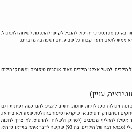
באופן ספונטני כי זה יכול להוביל לקושי להתפנות לשיחה ולתסכול.
 ממש לתאם מועד קבוע כל שבוע, יום ושעה בה מדברים.
ל הילדים. למשל אצלנו הילדים מאוד אוהבים סיפורים ומשחקי מילים
יבציה, עניין)
ונות ויכולות טכנולוגיות שונות. חשוב להציע להם כמה רעיונות וגם
חקים ושהם רק ידפיסו, או שיקריאו סיפור בהקלטת שמע ולא בוידאו.
פילו להחליף מכתבים (לסרוק ולשלוח ולהדפיס, לא צריך לחכות
לדואר ישראל למרות שאפשר). למשל סבתא שלי (סבתא רבה של הילדים, בת 93) שקשה לדבר איתה בוידאו כי היא